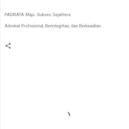
PADIRAYA..Maju…Sukses..Sejahtera
Advokat Profesional, Berintegritas, dan Berkeadilan.
K
o
m
e
n
t
a
r