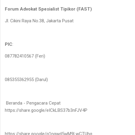
Forum Advokat Spesialist Tipikor (FAST)
Jl. Cikini Raya No.38, Jakarta Pusat
PIC
:
087782410567 (Feri)
085355362955 (Darul)
Beranda - Pengacara Cepat
https://share.google/eICkLBS37b3nFJV4P
https://share.google/g1ngwd5wM9LwCTUhq