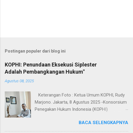
Postingan populer dari blog ini
KOPHI: Penundaan Eksekusi Siplester
Adalah Pembangkangan Hukum"
Agustus 08, 2025
Keterangan Foto : Ketua Umum KOPHI, Rudy
Marjono. Jakarta, 8 Agustus 2025 -Konsorsium
Penegakan Hukum Indonesia (KOPHI)
mengecam keras mandeknya eksekusi
BACA SELENGKAPNYA
terhadap putusan perkara Siplester yang telah
berkekuatan hukum tetap (inkracht) sejak 2019,