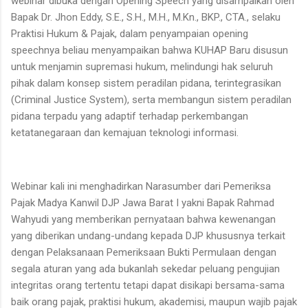
webinar dibuka dengan Opening Speech yang disampaikan oleh
Bapak Dr. Jhon Eddy, S.E., S.H., M.H., M.Kn., BKP., CTA., selaku
Praktisi Hukum & Pajak, dalam penyampaian opening
speechnya beliau menyampaikan bahwa KUHAP Baru disusun
untuk menjamin supremasi hukum, melindungi hak seluruh
pihak dalam konsep sistem peradilan pidana, terintegrasikan
(Criminal Justice System), serta membangun sistem peradilan
pidana terpadu yang adaptif terhadap perkembangan
ketatanegaraan dan kemajuan teknologi informasi.
Webinar kali ini menghadirkan Narasumber dari Pemeriksa
Pajak Madya Kanwil DJP Jawa Barat I yakni Bapak Rahmad
Wahyudi yang memberikan pernyataan bahwa kewenangan
yang diberikan undang-undang kepada DJP khususnya terkait
dengan Pelaksanaan Pemeriksaan Bukti Permulaan dengan
segala aturan yang ada bukanlah sekedar peluang pengujian
integritas orang tertentu tetapi dapat disikapi bersama-sama
baik orang pajak, praktisi hukum, akademisi, maupun wajib pajak