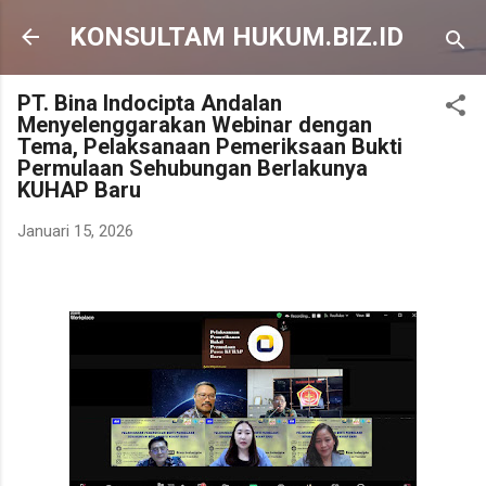
Langsung ke konten utama
KONSULTAM HUKUM.BIZ.ID
PT. Bina Indocipta Andalan
Menyelenggarakan Webinar dengan
Tema, Pelaksanaan Pemeriksaan Bukti
Permulaan Sehubungan Berlakunya
KUHAP Baru
Januari 15, 2026