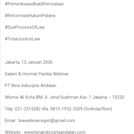
#PemeriksaanBuktiPermulaan
#ReformasiHukumPidana
#DueProcessOfLaw
#TotalJusticeLaw
Jakarta, 15 Januari 2026
Salam & Hormat Panitia Webinar
PT Bina Indocipta Andalan
Wisma 46 Kota BNI Jl. Jend Sudirman Kav. 1 Jakarta – 10220
Telp. 021-2515282 Wa. 0813-1952-3209 (Sofinda/Rion)
Email : biawebinarregist@gmail.com
Website : www.binaindociptaandalan.com