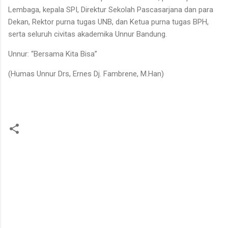
Lembaga, kepala SPI, Direktur Sekolah Pascasarjana dan para
Dekan, Rektor purna tugas UNB, dan Ketua purna tugas BPH,
serta seluruh civitas akademika Unnur Bandung.
Unnur: “Bersama Kita Bisa”
(Humas Unnur Drs, Ernes Dj. Fambrene, M.Han)
K
o
m
e
n
t