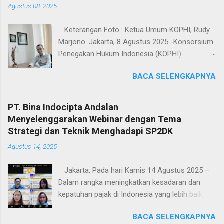
Agustus 08, 2025
Keterangan Foto : Ketua Umum KOPHI, Rudy
Marjono. Jakarta, 8 Agustus 2025 -Konsorsium
Penegakan Hukum Indonesia (KOPHI)
mengecam keras mandeknya eksekusi
BACA SELENGKAPNYA
terhadap putusan perkara Siplester yang telah
berkekuatan hukum tetap (inkracht) sejak 2019,
namun hingga kini belum juga dilaksanakan oleh
PT. Bina Indocipta Andalan
Kejaksaan Negeri Jakarta Selatan. Fakta bahwa
Menyelenggarakan Webinar dengan Tema
sebuah putusan pengadilan yang sudah final
Strategi dan Teknik Menghadapi SP2DK
selama enam tahun dibiarkan tanpa eksekusi
Agustus 14, 2025
adalah tamparan keras bagi wajah penegakan
hukum di Indonesia. Situasi ini menimbulkan
Jakarta, Pada hari Kamis 14 Agustus 2025 –
pertanyaan besar: Apakah hukum hanya berlaku
Dalam rangka meningkatkan kesadaran dan
bagi rakyat kecil, sementara bagi pihak tertentu
kepatuhan pajak di Indonesia yang lebih baik, PT.
bisa diabaikan? Ketua Umum KOPHI, Rudy
Bina Indocipta Andalan mengadakan webinar
Marjono, menegaskan: > “Kejaksaan Negeri
BACA SELENGKAPNYA
secara cuma-cuma dengan mengangkat topik
Jakarta Selatan tidak punya alasan hukum