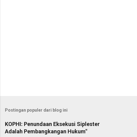
a
r
Postingan populer dari blog ini
KOPHI: Penundaan Eksekusi Siplester
Adalah Pembangkangan Hukum"