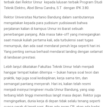
terbaik dari Rektor Unnur kepada lulusan terbaik Program Studi
Teknik Elektro, Abel Bima Candra, S.T dengan IPK 3.80.
Rektor Universitas Nurtanio Bandung dalam sambutannya
mengatakan kepada para yudisium yudisiawati bahwa
perjalanan kalian di kampus Unnur ini ibarat sebuah
penerbangan panjang. Ada masa take-off yang menegangkan
saat masuk kuliah pertama kali, ada turbulensi saat tugas
menumpuk, dan ada saat mendarat penuh lega seperti hari ini.
Yang penting semua berhasil mendarat landing dengan selamat
di landasan prestasi.
Lebih lanjut dikatakan Fakultas Teknik Unnur telah menjadi
hanggar tempat kalian ditempa — bukan hanya soal teori dan
praktik, tapi juga soal kedisiplinan, kerja sama tim, dan
semangat pantang menyerah. Hari ini, kalian telah resmi
menjadi insinyur/engineer muda Unnur Bandung, yang siap
terbang lebih tinggi menembus langit masa depan. Rektor juga
mengingatkan, dunia kerja di depan tidak selalu tenang seperti
cuaca cerah di langit pagi. Akan ada awan CB, akan ada badai