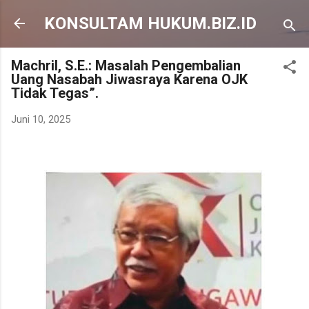
Langsung ke konten utama
KONSULTAM HUKUM.BIZ.ID
Machril, S.E.: Masalah Pengembalian
Uang Nasabah Jiwasraya Karena OJK
Tidak Tegas”.
Juni 10, 2025