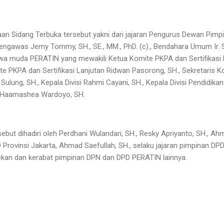
aan Sidang Terbuka tersebut yakni dari jajaran Pengurus Dewan Pim
engawas Jemy Tommy, SH., SE., MM., PhD. (c)., Bendahara Umum Ir.
awa muda PERATIN yang mewakili Ketua Komite PKPA dan Sertifikasi La
te PKPA dan Sertifikasi Lanjutan Ridwan Pasorong, SH., Sekretaris K
 Sulung, SH., Kepala Divisi Rahmi Cayani, SH., Kepala Divisi Pendidik
n Haamashea Wardoyo, SH.
sebut dihadiri oleh Perdhani Wulandari, SH., Resky Apriyanto, SH., Ahm
 Provinsi Jakarta, Ahmad Saefullah, SH., selaku jajaran pimpinan DPD
-rekan dan kerabat pimpinan DPN dan DPD PERATIN lainnya.