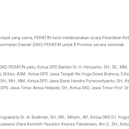
empat yang sama, PERATIN turut melaksanakan acara Pelantikan Ke
ormatan Daerah (DKD) PERATIN untuk 8 Provinsi secara serentak.
DKD PERATIN yaitu; Ketua DPD Banten Dr. H. Heriyanto, SH., SE., MM,
, M.Kes. A3M., Ketua DPD Jawa Tengah Ns.Yoga Dewa Brahma, S.Kep.
 SH., MH., MM., Ketua DPD Jawa Barat Hendra Purwosetyanto, SH., Ke
 DPD Jawa Timur Anisa Hidayati, SH., Ketua DKD Jawa Timur Prof. Dr. 
ogyakarta Dr. dr. Budiman, SH., MS., MHum., AP., Ketua DKD D.I. Yogyaka
 Sulawesi Utara Kenneth Yasuhiro Keynes Panelewen, Am.S., SH., Ketu