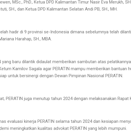
elewen, MSc., PhD., Ketua DPD Kalimantan Timur Nasir Eva Merukh, SH
tuti, SH., dan Ketua DPD Kalimantan Selatan Andi PB, SH., MH.
lah hadir di 9 provinsi se-Indonesia dimana sebelumnya telah dilant
 Mariana Harahap, SH., MBA.
yang baru dilantik didaulat memberikan sambutan atas pelatikanny
Ketum Kamilov Sagala agar PERATIN mampu memberikan bantuan h
siap untuk bersinergi dengan Dewan Pimpinan Nasional PERATIN.
at, PERATIN juga menutup tahun 2024 dengan melaksanakan Rapat K
as evaluasi kinerja PERATIN selama tahun 2024 dan kesiapan men
demi meningkatkan kualitas advokat PERATIN yang lebih mumpuni.