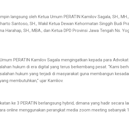
pimpin langsung oleh Ketua Umum PERATIN Kamilov Sagala, SH., MH.,
egiharto Santoso, SH., Wakil Ketua Dewan Kehormatan Singgih Budi Pr
riana Harahap, SH., MBA., dan Ketua DPD Provinsi Jawa Tengah Ns. Y
Umum PERATIN Kamilov Sagala mengingatkan kepada para Advokat
ahan hukum di era digital yang terus berkembang pesat. “Kami ber
asalahan hukum yang terjadi di masyarakat guna membangun kesad
yang membutuhkan,” ujar Kamliov.
atan ke 3 PERATIN berlangsung hybrid, dimana yang hadir secara l
cara online menggunakan perangkat media zoom meeting sebanyak 1