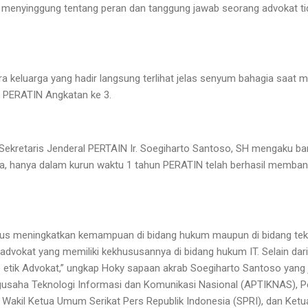
 menyinggung tentang peran dan tanggung jawab seorang advokat tid
ra keluarga yang hadir langsung terlihat jelas senyum bahagia saat 
 PERATIN Angkatan ke 3.
Sekretaris Jenderal PERTAIN Ir. Soegiharto Santoso, SH mengaku ba
, hanya dalam kurun waktu 1 tahun PERATIN telah berhasil memba
erus meningkatkan kemampuan di bidang hukum maupun di bidang tekn
dvokat yang memiliki kekhususannya di bidang hukum IT. Selain dari 
 etik Advokat,” ungkap Hoky sapaan akrab Soegiharto Santoso yang
saha Teknologi Informasi dan Komunikasi Nasional (APTIKNAS), 
Wakil Ketua Umum Serikat Pers Republik Indonesia (SPRI), dan Ke