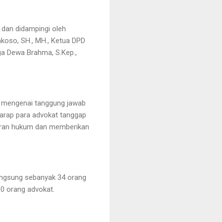
 dan didampingi oleh
akoso, SH., MH., Ketua DPD
oga Dewa Brahma, S.Kep.,
 mengenai tanggung jawab
harap para advokat tanggap
aran hukum dan memberikan
angsung sebanyak 34 orang
0 orang advokat.