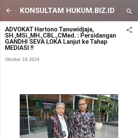
Langsung ke konten utama
KONSULTAM HUKUM.BIZ.ID
ADVOKAT Hartono Tanuwidjaja,
SH.,MSi.,MH.,CBL.,CMed. : Persidangan
GANDHI SEVA LOKA Lanjut ke Tahap
MEDIASI !!
Oktober 24, 2024