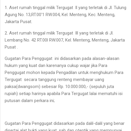
1. Aset rumah tinggal milik Tergugat ll yang terletak di Jl. Tulung
Agung No. 13,RT.00'1 RW.004, Kel. Menteng, Kec. Menteng,
Jakarta Pusat.
2. Aset rumah tinggal milik Tergugat lll yang terletak di Jl.
Lembang No. 42 RT.00l RW.007, Kel. Menteng, Menteng, Jakarta
Pusat .
Gugatan Para Penggugat ini didasarkan pada alasan-alasan
hukum yang kuat dan karenanya cukup wajar jika Para
Penggugat mohon kepada Pengadilan untuk menghukum Para
Tergugat secara tanggung renteng membayar uang
paksa(dwangsom) sebesar Rp. 10.000.000,- (sepuluh juta
rupiah) setiap harinya apabila Para Tergugat lalai mematuhi isi
putusan dalam perkara ini;
Gugatan Para Penggugat didasarkan pada dalil-dalil yang benar
disertai alat bukti yang kuat, sah dan otentik yang mempunyai