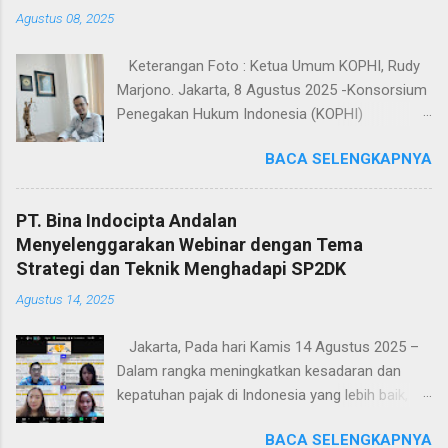
Agustus 08, 2025
Keterangan Foto : Ketua Umum KOPHI, Rudy
Marjono. Jakarta, 8 Agustus 2025 -Konsorsium
Penegakan Hukum Indonesia (KOPHI)
mengecam keras mandeknya eksekusi
BACA SELENGKAPNYA
terhadap putusan perkara Siplester yang telah
berkekuatan hukum tetap (inkracht) sejak 2019,
namun hingga kini belum juga dilaksanakan oleh
PT. Bina Indocipta Andalan
Kejaksaan Negeri Jakarta Selatan. Fakta bahwa
Menyelenggarakan Webinar dengan Tema
sebuah putusan pengadilan yang sudah final
Strategi dan Teknik Menghadapi SP2DK
selama enam tahun dibiarkan tanpa eksekusi
Agustus 14, 2025
adalah tamparan keras bagi wajah penegakan
hukum di Indonesia. Situasi ini menimbulkan
Jakarta, Pada hari Kamis 14 Agustus 2025 –
pertanyaan besar: Apakah hukum hanya berlaku
Dalam rangka meningkatkan kesadaran dan
bagi rakyat kecil, sementara bagi pihak tertentu
kepatuhan pajak di Indonesia yang lebih baik, PT.
bisa diabaikan? Ketua Umum KOPHI, Rudy
Bina Indocipta Andalan mengadakan webinar
Marjono, menegaskan: > “Kejaksaan Negeri
BACA SELENGKAPNYA
secara cuma-cuma dengan mengangkat topik