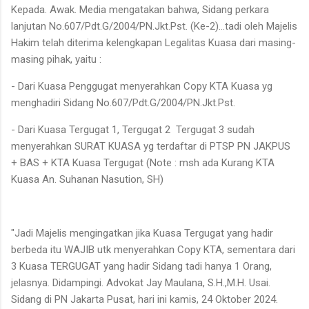
Kepada. Awak. Media mengatakan bahwa, Sidang perkara
lanjutan No.607/Pdt.G/2004/PN.Jkt.Pst. (Ke-2)...tadi oleh Majelis
Hakim telah diterima kelengkapan Legalitas Kuasa dari masing-
masing pihak, yaitu :
- Dari Kuasa Penggugat menyerahkan Copy KTA Kuasa yg
menghadiri Sidang No.607/Pdt.G/2004/PN.Jkt.Pst.
- Dari Kuasa Tergugat 1, Tergugat 2 Tergugat 3 sudah
menyerahkan SURAT KUASA yg terdaftar di PTSP PN JAKPUS
+ BAS + KTA Kuasa Tergugat (Note : msh ada Kurang KTA
Kuasa An. Suhanan Nasution, SH)
"Jadi Majelis mengingatkan jika Kuasa Tergugat yang hadir
berbeda itu WAJIB utk menyerahkan Copy KTA, sementara dari
3 Kuasa TERGUGAT yang hadir Sidang tadi hanya 1 Orang,
jelasnya. Didampingi. Advokat Jay Maulana, S.H.,M.H. Usai.
Sidang di PN Jakarta Pusat, hari ini kamis, 24 Oktober 2024.