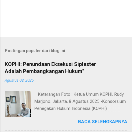
Postingan populer dari blog ini
KOPHI: Penundaan Eksekusi Siplester
Adalah Pembangkangan Hukum"
Agustus 08, 2025
Keterangan Foto : Ketua Umum KOPHI, Rudy
Marjono. Jakarta, 8 Agustus 2025 -Konsorsium
Penegakan Hukum Indonesia (KOPHI)
mengecam keras mandeknya eksekusi
BACA SELENGKAPNYA
terhadap putusan perkara Siplester yang telah
berkekuatan hukum tetap (inkracht) sejak 2019,